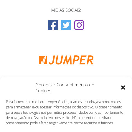
MÍDIAS SOCIAIS:
Gerenciar Consentimento de
Cookies
Para fornecer as melhores experiências, usamos tecnologias como cookies
para armazenar e/ou acessar informações do dispositivo. O consentimento
Copyright 2010 - 2019 Grupo Editorial Novo Conceito
para essas tecnologias nos permitirá processar dados como comportamento
Todos os direitos reservados
de navegação ou IDs exclusivos neste site. Não consentir ou retirar o
Rua Dr. Hugo Fortes, 1885 - Ribeirão Preto - São Paulo
consentimento pode afetar negativamente certos recursos e funções.