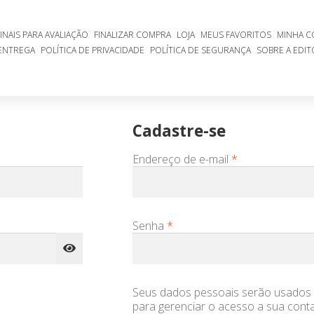
ÃO
FINALIZAR COMPRA
LOJA
MEUS FAVORITOS
MINHA CONTA
TICA DE SEGURANÇA
SOBRE A EDITORA NOVO CONCEITO
TROCAS E
INAIS PARA AVALIAÇÃO
FINALIZAR COMPRA
LOJA
MEUS FAVORITOS
MINHA C
 ENTREGA
POLÍTICA DE PRIVACIDADE
POLÍTICA DE SEGURANÇA
SOBRE A EDI
Cadastre-se
Obrigatório
Endereço de e-mail
*
Obrigatório
Senha
*
Seus dados pessoais serão usados p
para gerenciar o acesso a sua cont