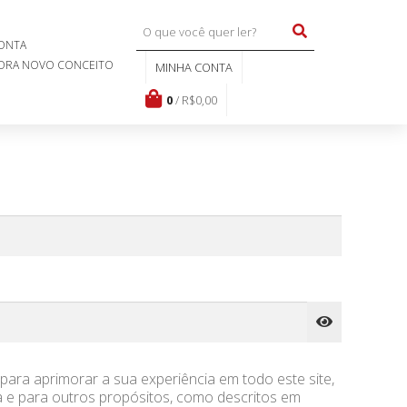
PÁGINA DE EXEMPLO
MINHA
0
/
CONTA
R$
0,00
 DEVOLUÇÕES
ONTA
TORA NOVO CONCEITO
MINHA CONTA
0
/
R$
0,00
ara aprimorar a sua experiência em todo este site,
a e para outros propósitos, como descritos em