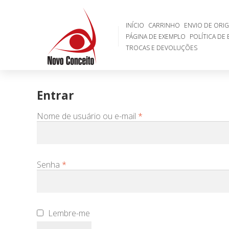
INÍCIO
CARRINHO
ENVIO DE ORIGINAIS PARA AVALIAÇ
POLÍTICA DE ENTREGA
POLÍTICA DE PRIVACIDADE
POLÍ
INÍCIO
CARRINHO
ENVIO DE ORIG
PÁGINA DE EXEMPLO
POLÍTICA DE
TROCAS E DEVOLUÇÕES
Entrar
Obrigatório
Nome de usuário ou e-mail
*
Obrigatório
Senha
*
Lembre-me