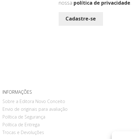
nossa
política de privacidade
.
Cadastre-se
INFORMAÇÕES
Sobre a Editora Novo Conceito
Envio de originais para avaliação
Política de Segurança
Política de Entrega
Trocas e Devoluções