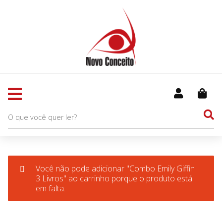
Você não pode adicionar "Combo Emily Giffin
3 Livros" ao carrinho porque o produto está
em falta.